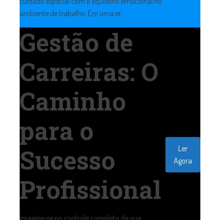
cuidado especial com o equilíbrio emocional no
ambiente de trabalho. Em uma er...
Gestão de
Carreiras: O
Caminho
para o
Ler
Sucesso
Agora
Profissional
Imagine-se no controle completo da sua