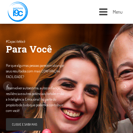
Menu
#CapaciteVocê
Para Você
Por que algumas pessoas parecem alcançar
seus resultados com mais CONFIANÇA e
FACILIDADE?
Desenvolver autoestima, autoconfiança,
resiliência e outros potênciais fortalecendo
a Inteligência Emocional faz parte do
propósito de tudo que podemos contribuir
com você!
CLIQUE E SAIBA MAIS