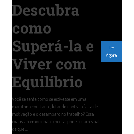
Descubra
como
Superá-la e
Ler
Agora
Viver com
Equilíbrio
Você se sente como se estivesse em uma
maratona constante, lutando contra a falta de
motivação e o desamparo no trabalho? Essa
exaustão emocional e mental pode ser um sinal
de que ...