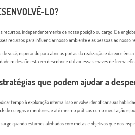
ESENVOLVÊ-LO?
os recursos, independentemente de nossa posição ou cargo. Ele engloba
s recursos para influenciar nosso ambiente e as pessoas ao nosso re
de você, esperando para abrir as portas da realização e da excelência
rdadeiro desafio está em descobrir e utilizar essas chaves de forma efic
stratégias que podem ajudar a desper
icar tempo à exploração interna. Isso envolve identificar suas habilidad
k de colegas e mentores, e até mesmo práticas como meditação e jour
surge quando estamos alinhados com metas e objetivos que nos inspir