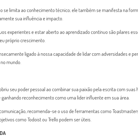
o se limita ao conhecimento técnico; ele também se manifesta na for
vamente sua influência e impacto.
uos experientes e estar aberto ao aprendizado contínuo são pilares es
seu próprio crescimento.
secamente ligado à nossa capacidade de lidar com adversidades e perm
o no mundo.
briu seu poder pessoal ao combinar sua paixão pela escrita com suas h
 e ganhando reconhecimento como uma líder influente em sua área.
 comunicação, recomenda-se o uso de ferramentas como Toastmasters I
jetivos como Todoist ou Trello podem ser úteis.
IDA