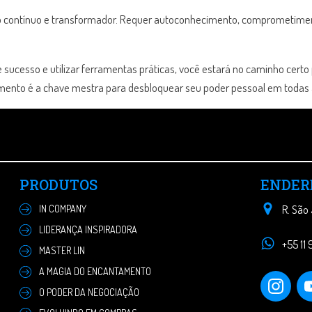
so contínuo e transformador. Requer autoconhecimento, comprometimen
cesso e utilizar ferramentas práticas, você estará no caminho certo p
mento é a chave mestra para desbloquear seu poder pessoal em todas a
PRODUTOS
ENDER
IN COMPANY
R. São
LIDERANÇA INSPIRADORA
+55 11
MASTER LIN
A MAGIA DO ENCANTAMENTO
O PODER DA NEGOCIAÇÃO