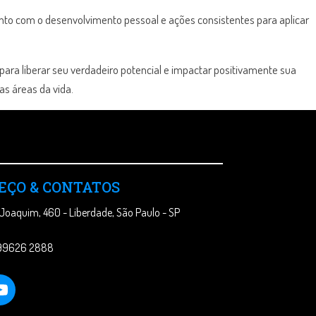
to com o desenvolvimento pessoal e ações consistentes para aplicar
ara liberar seu verdadeiro potencial e impactar positivamente sua
s áreas da vida.
EÇO & CONTATOS
 Joaquim, 460 - Liberdade, São Paulo - SP
 99626 2888