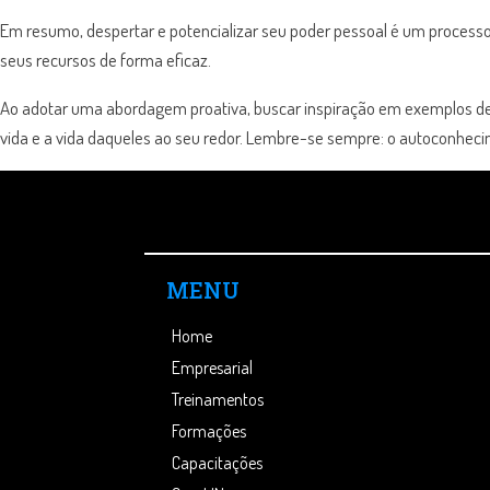
Em resumo, despertar e potencializar seu poder pessoal é um proces
seus recursos de forma eficaz.
Ao adotar uma abordagem proativa, buscar inspiração em exemplos de su
vida e a vida daqueles ao seu redor. Lembre-se sempre: o autoconheci
MENU
Home
Empresarial
Treinamentos
Formações
Capacitações