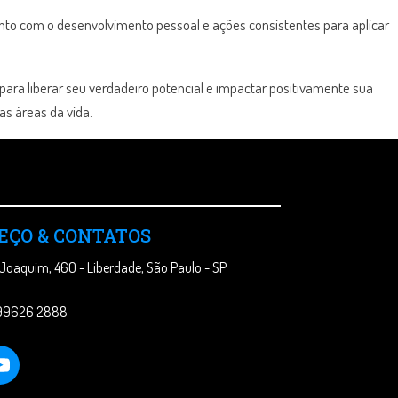
to com o desenvolvimento pessoal e ações consistentes para aplicar
ara liberar seu verdadeiro potencial e impactar positivamente sua
s áreas da vida.
EÇO & CONTATOS
 Joaquim, 460 - Liberdade, São Paulo - SP
 99626 2888