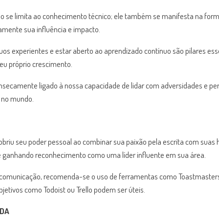
o se limita ao conhecimento técnico; ele também se manifesta na for
vamente sua influência e impacto.
uos experientes e estar aberto ao aprendizado contínuo são pilares es
seu próprio crescimento.
secamente ligado à nossa capacidade de lidar com adversidades e perm
o no mundo.
briu seu poder pessoal ao combinar sua paixão pela escrita com suas h
 e ganhando reconhecimento como uma líder influente em sua área.
 comunicação, recomenda-se o uso de ferramentas como Toastmasters I
jetivos como Todoist ou Trello podem ser úteis.
IDA