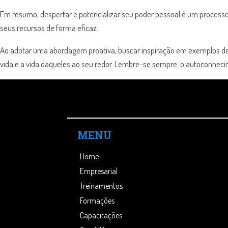
Em resumo, despertar e potencializar seu poder pessoal é um proces
seus recursos de forma eficaz.
Ao adotar uma abordagem proativa, buscar inspiração em exemplos de su
vida e a vida daqueles ao seu redor. Lembre-se sempre: o autoconheci
MENU
Home
Empresarial
Treinamentos
Formações
Capacitações