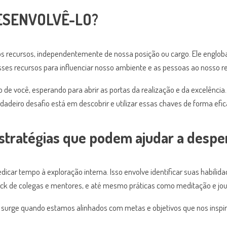
ESENVOLVÊ-LO?
os recursos, independentemente de nossa posição ou cargo. Ele engloba
s recursos para influenciar nosso ambiente e as pessoas ao nosso re
de você, esperando para abrir as portas da realização e da excelência
rdadeiro desafio está em descobrir e utilizar essas chaves de forma efic
stratégias que podem ajudar a desper
icar tempo à exploração interna. Isso envolve identificar suas habilidad
k de colegas e mentores, e até mesmo práticas como meditação e jour
surge quando estamos alinhados com metas e objetivos que nos inspir