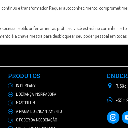
so contínuo e transformador. Requer autoconhecimento, comprometimen
cesso e utilizar ferramentas práticas, você estará no caminho certo p
mento é a chave mestra para desbloquear seu poder pessoal em todas a
PRODUTOS
ENDER
IN COMPANY
R. São
LIDERANÇA INSPIRADORA
+55 11
MASTER LIN
A MAGIA DO ENCANTAMENTO
O PODER DA NEGOCIAÇÃO